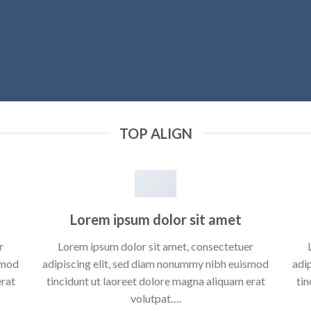
TOP ALIGN
Lorem ipsum dolor sit amet
r
Lorem ipsum dolor sit amet, consectetuer
smod
adipiscing elit, sed diam nonummy nibh euismod
adi
erat
tincidunt ut laoreet dolore magna aliquam erat
tin
volutpat….