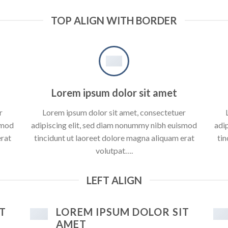
TOP ALIGN WITH BORDER
Lorem ipsum dolor sit amet
r
Lorem ipsum dolor sit amet, consectetuer
smod
adipiscing elit, sed diam nonummy nibh euismod
adi
erat
tincidunt ut laoreet dolore magna aliquam erat
tin
volutpat….
LEFT ALIGN
T
LOREM IPSUM DOLOR SIT
AMET