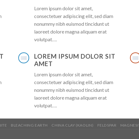
Lorem ipsum dolor sit amet,
m
consectetuer adipiscing elit, sed diam
nonummy nibh euismod tincidunt ut
laoreet dolore magna aliquam erat
volutpat….
T
LOREM IPSUM DOLOR SIT
AMET
Lorem ipsum dolor sit amet,
m
consectetuer adipiscing elit, sed diam
nonummy nibh euismod tincidunt ut
laoreet dolore magna aliquam erat
volutpat….
ITE
BLEACHING EARTH
CHINA CLAY (KAOLIN)
FELDSPAR
MAGNESI