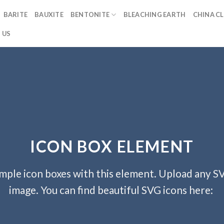
BARITE
BAUXITE
BENTONITE
BLEACHING EARTH
CHINA CL
 US
ICON BOX ELEMENT
mple icon boxes with this element. Upload any S
image. You can find beautiful SVG icons here: