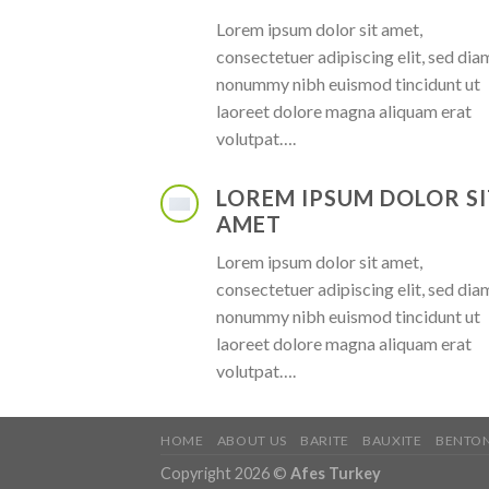
Lorem ipsum dolor sit amet,
consectetuer adipiscing elit, sed dia
nonummy nibh euismod tincidunt ut
laoreet dolore magna aliquam erat
volutpat….
LOREM IPSUM DOLOR SI
AMET
Lorem ipsum dolor sit amet,
consectetuer adipiscing elit, sed dia
nonummy nibh euismod tincidunt ut
laoreet dolore magna aliquam erat
volutpat….
HOME
ABOUT US
BARITE
BAUXITE
BENTON
Copyright 2026 ©
Afes Turkey